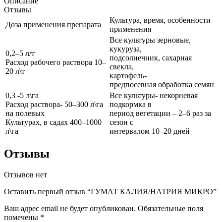
Описание
Отзывы
Культура, время, особенности
Доза применения препарата
применения
Все культуры зерновые,
кукуруза,
0,2–5 л/т
подсолнечник, сахарная
Расход рабочего раствора 10–
свекла,
20 л\т
картофель-
предпосевная обработка семян
0,3 -5 л\га
Все культуры- некорневая
Расход раствора- 50–300 л\га
подкормка в
на полевых
период вегетации – 2–6 раз за
Культурах, в садах 400–1000
сезон с
л\га
интервалом 10–20 дней
Отзывы
Отзывов нет
Оставить первый отзыв “ГУМАТ КАЛИЯ/НАТРИЯ МИКРО”
Ваш адрес email не будет опубликован.
Обязательные поля
помечены
*