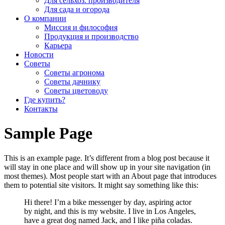
Для сельхоз. производителя
Для сада и огорода
О компании
Миссия и философия
Продукция и производство
Карьера
Новости
Советы
Советы агронома
Советы дачнику
Советы цветоводу
Где купить?
Контакты
Sample Page
This is an example page. It’s different from a blog post because it
will stay in one place and will show up in your site navigation (in
most themes). Most people start with an About page that introduces
them to potential site visitors. It might say something like this:
Hi there! I’m a bike messenger by day, aspiring actor
by night, and this is my website. I live in Los Angeles,
have a great dog named Jack, and I like piña coladas.