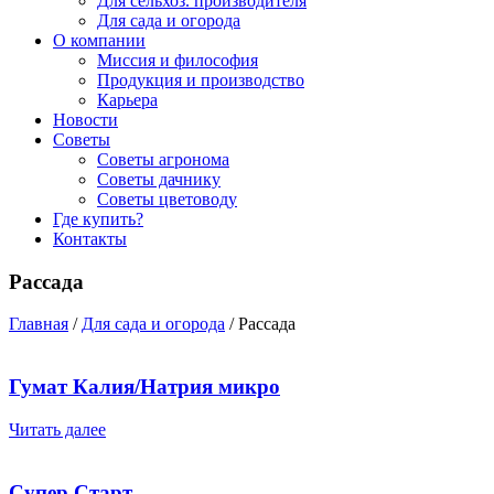
Для сельхоз. производителя
Для сада и огорода
О компании
Миссия и философия
Продукция и производство
Карьера
Новости
Советы
Советы агронома
Советы дачнику
Советы цветоводу
Где купить?
Контакты
Рассада
Главная
/
Для сада и огорода
/ Рассада
Гумат Калия/Натрия микро
Читать далее
Супер Старт