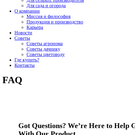
Для сельхоз. производителя
Для сада и огорода
О компании
Миссия и философия
Продукция и производство
Карьера
Новости
Советы
Советы агронома
Советы дачнику
Советы цветоводу
Где купить?
Контакты
FAQ
Got Questions? We’re Here to Help G
With Our Product.