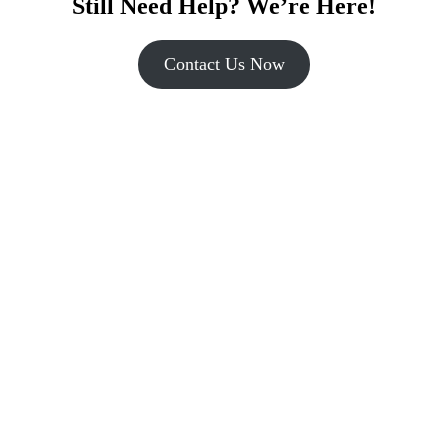
Still Need Help? We’re Here!
Contact Us Now