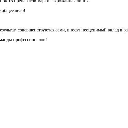
ынок 18 препаратов марки ” Урожайная линия”.
 общее дело!
езультат, совершенствуются сами, вносят неоценимый вклад в р
оманды профессионалов!